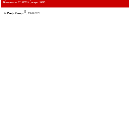
Всего хитов:
2718963391 ,
вчера:
39480
®
©
ИнфоСпорт
, 1998-2026