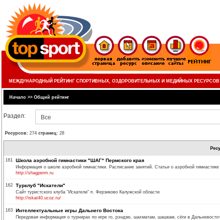
МЕЖДУНАРОДНЫЙ РЕЙТИНГ СПОРТИВНЫХ, ОЗДОРОВИТЕЛЬНЫХ И МЕДИЙНЫХ РЕСУРСОВ
Начало
>>
Общий рейтинг
Раздел:
Все
Ресурсов:
274
страниц:
28
Рес
161
Школа аэробной гимнастики "ШАГ" Пермского края
Информация о школе аэробной гимнастики. Расписание занятий. Статьи о аэробной гимнастике 
http://shagperm.ru
162
Турклуб "Искатели"
Сайт туристского клуба "Искатели" п. Ферзиково Калужской области
http://iskat40.ucoz.ru/
163
Интеллектуальные игры Дальнего Востока
Передовая информация о турнирах по игре го, рэндзю, шахматам, шашкам, сёги в Дальневосто