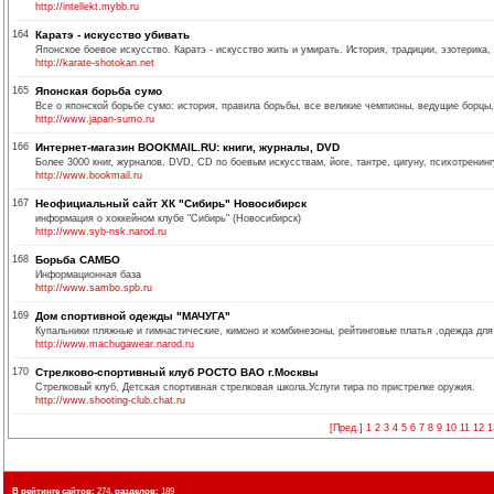
http://intellekt.mybb.ru
164
Каратэ - искусство убивать
Японское боевое искусство. Каратэ - искусство жить и умирать. История, традиции, эзотерика,
http://karate-shotokan.net
165
Японская борьба сумо
Все о японской борьбе сумо: история, правила борьбы, все великие чемпионы, ведущие борцы,
http://www.japan-sumo.ru
166
Интернет-магазин BOOKMAIL.RU: книги, журналы, DVD
Более 3000 книг, журналов, DVD, CD по боевым искусствам, йоге, тантре, цигуну, психотренин
http://www.bookmail.ru
167
Неофициальный сайт ХК "Сибирь" Новосибирск
информация о хоккейном клубе "Сибирь" (Новосибирск)
http://www.syb-nsk.narod.ru
168
Борьба САМБО
Информационная база
http://www.sambo.spb.ru
169
Дом спортивной одежды "МАЧУГА"
Купальники пляжные и гимнастические, кимоно и комбинезоны, рейтинговые платья ,одежда для
http://www.machugawear.narod.ru
170
Стрелково-спортивный клуб РОСТО ВАО г.Москвы
Стрелковый клуб, Детская спортивная стрелковая школа.Услуги тира по пристрелке оружия.
http://www.shooting-club.chat.ru
[Пред.]
1
2
3
4
5
6
7
8
9
10
11
12
1
В рейтинге сайтов:
274,
разделов:
189