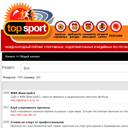
МЕЖДУНАРОДНЫЙ РЕЙТИНГ СПОРТИВНЫХ, ОЗДОРОВИТЕЛЬНЫХ И МЕДИЙНЫХ РЕСУРСОВ
Начало
>>
Общий каталог
Раздел:
Все
Ресурсов:
7305
страниц:
293
2326
ЖФК Жилстрой-1
Сайт о ЖФК Жилстрой-1, новости мирового и национального женского футбола
http://gilstroy-1.ucoz.ru/
2327
Клуб спортивного прогноза
Клуб спортивного прогноза игроков из разных стран мира. Лучшие бесплатные прогнозы на спо
http://bet-club.3dn.ru/
2328
Ставки на спорт от профессионалов
Прогнозы на спорт.Аналитический сервис прогнозов на спорт для игроков в букмекерских конто