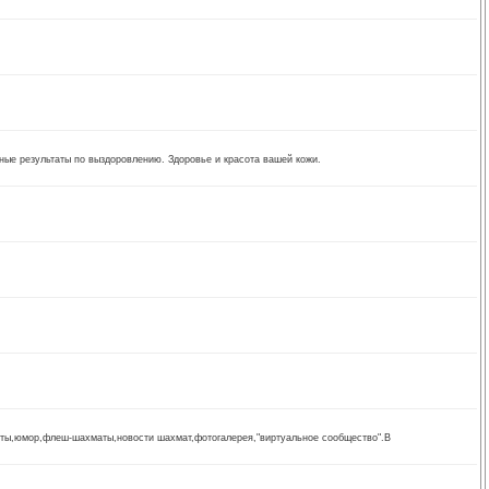
ные результаты по выздоровлению. Здоровье и красота вашей кожи.
юты,юмор,флеш-шахматы,новости шахмат,фотогалерея,"виртуальное сообщество".В