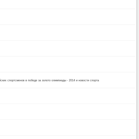
ских спортсменов в победе за золото олимпиады - 2014 и новости спорта