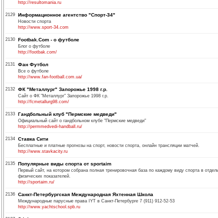
http://resultomania.ru
2129
Информационное агентство "Спорт-34"
Новости спорта
http://www.sport-34.com
2130
Footbak.Com - о футболе
Блог о футболе
http://footbak.com/
2131
Фан Футбол
Все о футболе
http://www.fan-football.com.ua/
2132
ФК "Металлург" Запорожье 1998 г.р.
Сайт о ФК "Металлург" Запорожье 1998 г.р.
http://fcmetallurg98.com/
2133
Гандбольный клуб "Пермские медведи"
Официальный сайт о гандбольном клубе "Пермские медведи"
http://permmedvedi-handball.ru/
2134
Ставка Сити
Бесплатные и платные прогнозы на спорт, новости спорта, онлайн трансляции матчей.
http://www.stavkacity.ru
2135
Популярные виды спорта от sportaim
Первый сайт, на котором собрана полная тренировочная база по каждому виду спорта в отд
физических показателей.
http://sportaim.ru/
2136
Санкт-Петербургская Международная Яхтенная Школа
Международные парусные права IYT в Санкт-Петербурге 7 (911) 912-52-53
http://www.yachtschool.spb.ru