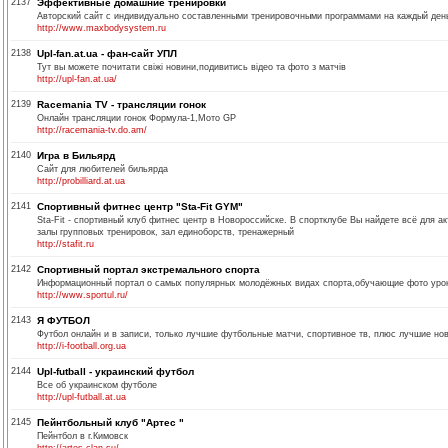
2137
Эффективные домашние тренировки
Авторский сайт с индивидуально составленными тренировочными программами на каждый день
http://www.maxbodysystem.ru
2138
Upl-fan.at.ua - фан-сайт УПЛ
Тут вы можете почитати свіжі новини,подивитись відео та фото з матчів
http://upl-fan.at.ua/
2139
Racemania TV - трансляции гонок
Онлайн трансляции гонок Формула-1,Мото GP
http://racemania-tv.do.am/
2140
Игра в Бильярд
Сайт для любителей бильярда
http://probilliard.at.ua
2141
Спортивный фитнес центр "Sta-Fit GYM"
Sta-Fit - спортивный клуб фитнес центр в Новороссийске. В спортклубе Вы найдете всё для 
залы групповых тренировок, зал единоборств, тренажерный
http://stafit.ru
2142
Спортивный портал экстремального спорта
Информационный портал о самых популярных молодёжных видах спорта,обучающие фото уроки
http://www.sportul.ru/
2143
Я ФУТБОЛ
Футбол онлайн и в записи, только лучшие футбольные матчи, спортивное тв, плюс лучшие нов
http://i-football.org.ua
2144
Upl-futball - украинский футбол
Все об украинском футболе
http://upl-futball.at.ua
2145
Пейнтбольный клуб "Артес "
Пейнтбол в г.Кимовск