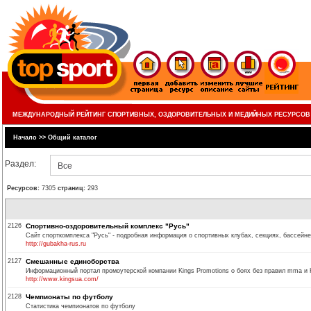
МЕЖДУНАРОДНЫЙ РЕЙТИНГ СПОРТИВНЫХ, ОЗДОРОВИТЕЛЬНЫХ И МЕДИЙНЫХ РЕСУРСОВ
Начало
>>
Общий каталог
Раздел:
Все
Ресурсов:
7305
страниц:
293
2126
Спортивно-оздоровительный комплекс "Русь"
Сайт спорткомплекса "Русь" - подробная информация о спортивных клубах, секциях, бассейне
http://gubakha-rus.ru
2127
Смешанные единоборства
Информационный портал промоутерской компании Kings Promotions о боях без правил mma и К-
http://www.kingsua.com/
2128
Чемпионаты по футболу
Статистика чемпионатов по футболу