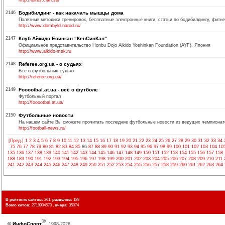
http://artes.clan.su/
2146
Бодибилдинг - как накачать мышцы дома
Полезные методики тренировок, бесплатные электронные книги, статьи по бодибилдингу, фитн
http://www.dombyld.narod.ru/
2147
Клуб Айкидо Ёсинкан "КенСинКан"
Официальное представительство Honbu Dojo Aikido Yoshinkan Foundation (AYF), Япония
http://www.aikido-msk.ru
2148
Referee.org.ua - о судьях
Все о футбольных судьях
http://referee.org.ua/
2149
Fooootbal.at.ua - всё о футболе
Футбольный портал
http://fooootbal.at.ua/
2150
Футбольные новости
На нашем сайте Вы сможете прочитать последние футбольные новости из ведущих чемпионат
http://football-news.ru/
[Пред.]
1
2
3
4
5
6
7
8
9
10
11
12
13
14
15
16
17
18
19
20
21
22
23
24
25
26
27
28
29
30
31
32
33
34
75
76
77
78
79
80
81
82
83
84
85
86
87
88
89
90
91
92
93
94
95
96
97
98
99
100
101
102
103
104
10
135
136
137
138
139
140
141
142
143
144
145
146
147
148
149
150
151
152
153
154
155
156
157
158
188
189
190
191
192
193
194
195
196
197
198
199
200
201
202
203
204
205
206
207
208
209
210
211
241
242
243
244
245
246
247
248
249
250
251
252
253
254
255
256
257
258
259
260
261
262
263
264
В рейтинге сайтов:
261,
разделов:
189
Всего хитов:
2718904570 ,
вчера:
35074
®
©
ИнфоСпорт
, 1998-2026