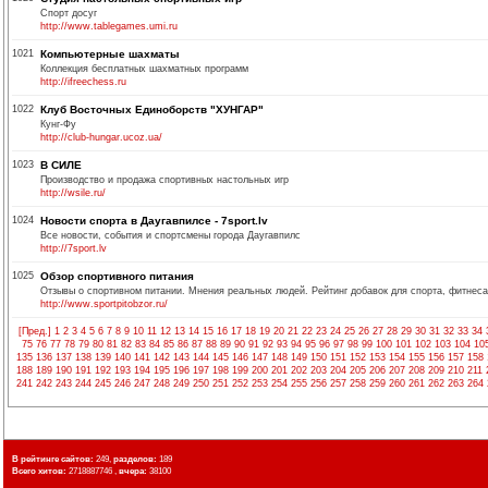
Спорт досуг
http://www.tablegames.umi.ru
1021
Компьютерные шахматы
Коллекция бесплатных шахматных программ
http://ifreechess.ru
1022
Клуб Восточных Единоборств "ХУНГАР"
Кунг-Фу
http://club-hungar.ucoz.ua/
1023
В СИЛЕ
Производство и продажа спортивных настольных игр
http://wsile.ru/
1024
Новости спорта в Даугавпилсе - 7sport.lv
Все новости, события и спортсмены города Даугавпилс
http://7sport.lv
1025
Обзор спортивного питания
Отзывы о спортивном питании. Мнения реальных людей. Рейтинг добавок для спорта, фитнеса
http://www.sportpitobzor.ru/
[Пред.]
1
2
3
4
5
6
7
8
9
10
11
12
13
14
15
16
17
18
19
20
21
22
23
24
25
26
27
28
29
30
31
32
33
34
75
76
77
78
79
80
81
82
83
84
85
86
87
88
89
90
91
92
93
94
95
96
97
98
99
100
101
102
103
104
10
135
136
137
138
139
140
141
142
143
144
145
146
147
148
149
150
151
152
153
154
155
156
157
158
188
189
190
191
192
193
194
195
196
197
198
199
200
201
202
203
204
205
206
207
208
209
210
211
241
242
243
244
245
246
247
248
249
250
251
252
253
254
255
256
257
258
259
260
261
262
263
264
В рейтинге сайтов:
249,
разделов:
189
Всего хитов:
2718887746 ,
вчера:
38100