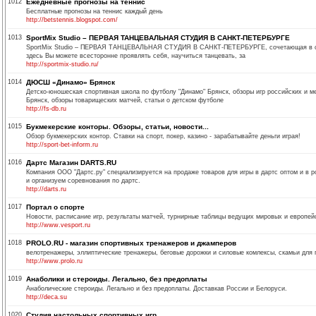
1012
Ежедневные прогнозы на теннис
Бесплатные прогнозы на теннис каждый день
http://betstennis.blogspot.com/
1013
SportMix Studio – ПЕРВАЯ ТАНЦЕВАЛЬНАЯ СТУДИЯ В САНКТ-ПЕТЕРБУРГЕ
SportMix Studio – ПЕРВАЯ ТАНЦЕВАЛЬНАЯ СТУДИЯ В САНКТ-ПЕТЕРБУРГЕ, сочетающая в себе
здесь Вы можете всесторонне проявлять себя, научиться танцевать, за
http://sportmix-studio.ru/
1014
ДЮСШ «Динамо» Брянск
Детско-юношеская спортивная школа по футболу "Динамо" Брянск, обзоры игр российских и 
Брянск, обзоры товарищеских матчей, статьи о детском футболе
http://fs-db.ru
1015
Букмекерские конторы. Обзоры, статьи, новости...
Обзор букмекерских контор. Ставки на спорт, покер, казино - зарабатывайте деньги играя!
http://sport-bet-inform.ru
1016
Дартс Магазин DARTS.RU
Компания ООО "Дартс.ру" специализируется на продаже товаров для игры в дартс оптом и в 
и организуем соревнования по дартс.
http://darts.ru
1017
Портал о спорте
Новости, расписание игр, результаты матчей, турнирные таблицы ведущих мировых и европей
http://www.vesport.ru
1018
PROLO.RU - магазин спортивных тренажеров и джамперов
велотренажеры, эллиптические тренажеры, беговые дорожки и силовые комлексы, скамьи для п
http://www.prolo.ru
1019
Анаболики и стероиды. Легально, без предоплаты
Анаболические стероиды. Легально и без предоплаты. Доставкав России и Белоруси.
http://deca.su
1020
Студия настольных спортивных игр