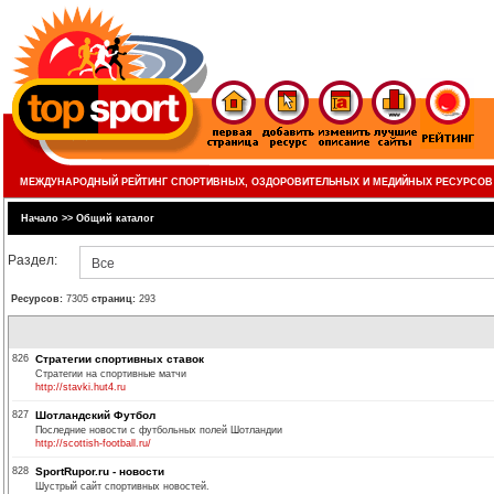
МЕЖДУНАРОДНЫЙ РЕЙТИНГ СПОРТИВНЫХ, ОЗДОРОВИТЕЛЬНЫХ И МЕДИЙНЫХ РЕСУРСОВ
Начало
>>
Общий каталог
Раздел:
Все
Ресурсов:
7305
страниц:
293
826
Стратегии спортивных ставок
Стратегии на спортивные матчи
http://stavki.hut4.ru
827
Шотландский Футбол
Последние новости с футбольных полей Шотландии
http://scottish-football.ru/
828
SportRupor.ru - новости
Шустрый сайт спортивных новостей.