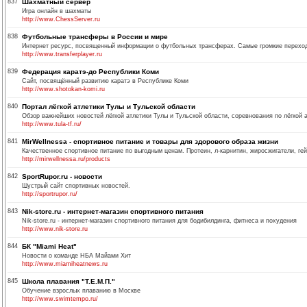
837
Шахматный сервер
Игра онлайн в шахматы
http://www.ChessServer.ru
838
Футбольные трансферы в России и мире
Интернет ресурс, посвященный информации о футбольных трансферах. Самые громкие переход
http://www.transferplayer.ru
839
Федерация каратэ-до Республики Коми
Сайт, посвящённый развитию каратэ в Республике Коми
http://www.shotokan-komi.ru
840
Портал лёгкой атлетики Тулы и Тульской области
Обзор важнейших новостей лёгкой атлетики Тулы и Тульской области, соревнования по лёгкой 
http://www.tula-tf.ru/
841
MirWellnessa - спортивное питание и товары для здорового образа жизни
Качественное спортивное питание по выгодным ценам. Протеин, л-карнитин, жиросжигатели, ге
http://mirwellnessa.ru/products
842
SportRupor.ru - новости
Шустрый сайт спортивных новостей.
http://sportrupor.ru/
843
Nik-store.ru - интернет-магазин спортивного питания
Nik-store.ru - интернет-магазин спортивного питания для бодибилдинга, фитнеса и похудения
http://www.nik-store.ru
844
БК "Miami Heat"
Новости о команде НБА Майами Хит
http://www.miamiheatnews.ru
845
Школа плавания "Т.Е.М.П."
Обучение взрослых плаванию в Москве
http://www.swimtempo.ru/