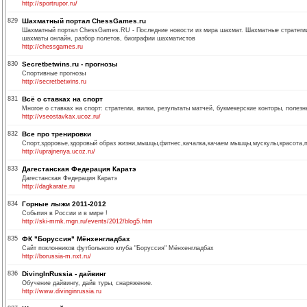
http://sportrupor.ru/
829
Шахматный портал ChessGames.ru
Шахматный портал ChessGames.RU - Последние новости из мира шахмат. Шахматные стратегии
шахматы онлайн, разбор полетов, биографии шахматистов
http://chessgames.ru
830
Secretbetwins.ru - прогнозы
Спортивные прогнозы
http://secretbetwins.ru
831
Всё о ставках на спорт
Многое о ставках на спорт: стратегии, вилки, результаты матчей, букмекерские конторы, полезн
http://vseostavkax.ucoz.ru/
832
Все про тренировки
Спорт,здоровье,здоровый образ жизни,мышцы,фитнес,качалка,качаем мышцы,мускулы,красота,п
http://uprajnenya.ucoz.ru/
833
Дагестанская Федерация Каратэ
Дагестанская Федерация Каратэ
http://dagkarate.ru
834
Горные лыжи 2011-2012
События в России и в мире !
http://ski-mmk.mgn.ru/events/2012/blog5.htm
835
ФК "Боруссия" Мёнхенгладбах
Сайт поклонников футбольного клуба "Боруссия" Мёнхенгладбах
http://borussia-m.nxt.ru/
836
DivingInRussia - дайвинг
Обучение дайвингу, дайв туры, снаряжение.
http://www.divinginrussia.ru