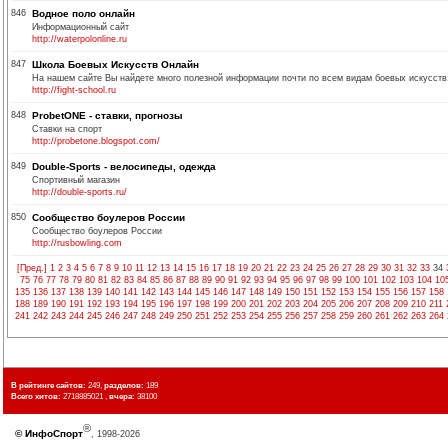
846
Водное поло онлайн
Информационный сайт
http://waterpolonline.ru
847
Школа Боевых Искусств Онлайн
На нашем сайте Вы найдете много полезной информации почти по всем видам боевых искусств: 
http://fight-school.ru
848
ProbetONE - ставки, прогнозы
Ставки на спорт
http://probetone.blogspot.com/
849
Double-Sports - велосипеды, одежда
Спортивный магазин
http://double-sports.ru/
850
Сообщество боулеров России
Сообщество боулеров России
http://rusbowling.com
[Пред.]
1
2
3
4
5
6
7
8
9
10
11
12
13
14
15
16
17
18
19
20
21
22
23
24
25
26
27
28
29
30
31
32
33
34
75
76
77
78
79
80
81
82
83
84
85
86
87
88
89
90
91
92
93
94
95
96
97
98
99
100
101
102
103
104
10
135
136
137
138
139
140
141
142
143
144
145
146
147
148
149
150
151
152
153
154
155
156
157
158
188
189
190
191
192
193
194
195
196
197
198
199
200
201
202
203
204
205
206
207
208
209
210
211
241
242
243
244
245
246
247
248
249
250
251
252
253
254
255
256
257
258
259
260
261
262
263
264
В рейтинге сайтов:
249,
разделов:
189
Всего хитов:
2718885021 ,
вчера:
38100
®
©
ИнфоСпорт
, 1998-2026