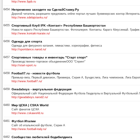
http://www.fppb.ru
6454
Непременно заходите на СделайСтавку.Ру
Дорогой читатель разрешите предложить online портал лучших букмекерских контор Интернета.
http://www.sdelajstavku.ru/
6455
Спортивный Клуб IFK «Контакт» Республики Башкортостан
Новости каратэ Республики Башкортостан. Фотогалерея. Контакты. Каратэ Кёкусинкай. График
http://www.kontakt-karate.ru/
6456
Одежда для спорта
Одежда для фигурного катания, гимнастики, хореографии, фитнеса
http://sportdance.narod.ru/
6457
Спортивные товары и инвентарь "Старт спорт"
Производственно–торговое объединениеООО "Спринт"
http://start-sport.ru
6458
Football7.ru - новости футбола
Премьер-лига, Первьiй дивизион, Премиера, Серия А, Бундеслига, Лига чемпионов, Лига Евро
http://www.football7.ru/
6459
Gwadaboys - виртуальная федерация
Официальный сайт Национальной Федерации Футбола Гваделупы в Виртуальной Футбольной Л
http://gwadaboys.narod2.ru/
6460
Мир ЦСКА | CSKA World
Сайт фанатов ЦСКА
http://www.cskaworld.ru
6461
Футбол Италии
Сайт об итальянской футболе, Серии А
http://www.football-italy.ru/
6462
Сообщество любителей бодибилдинга