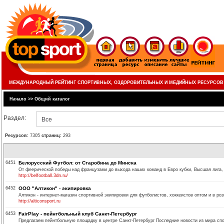
МЕЖДУНАРОДНЫЙ РЕЙТИНГ СПОРТИВНЫХ, ОЗДОРОВИТЕЛЬНЫХ И МЕДИЙНЫХ РЕСУРСОВ
Начало
>>
Общий каталог
Раздел:
Все
Ресурсов:
7305
страниц:
293
6451
Белорусский Футбол: от Старобина до Минска
От феерической победы над французами до выхода наших команд в Евро кубки, Высшая лига,
http://belfootball.3dn.ru/
6452
ООО "Алтикон" - экипировка
Алтикон - интернет-магазин спортивной экипировки для футболистов, хоккеистов оптом и в роз
http://alticonsport.ru
6453
FairPlay - пейнтбольный клуб Санкт-Петербург
Предлагаем пейнтбольную площадку в центре Санкт-Петербург Последние новости из мира спо