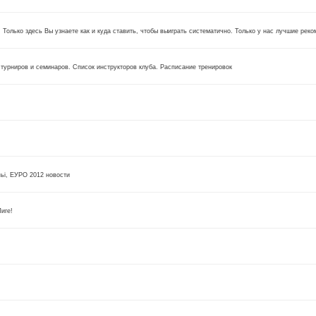
 Только здесь Вы узнаете как и куда ставить, чтобы выиграть систематично. Только у нас лучшие рек
 турниров и семинаров. Список инструкторов клуба. Расписание тренировок
пьi, ЕУРО 2012 новoсти
иге!