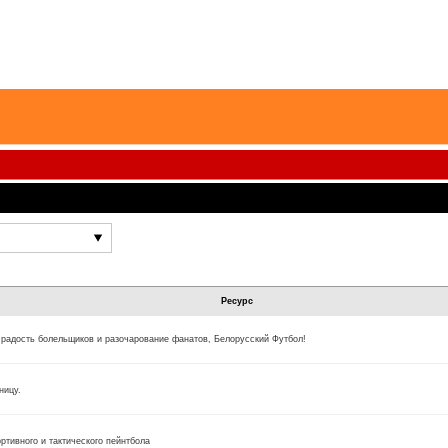
Ресурс
 радость болельщиков и разочарование фанатов, Белорусский Футбол!
ницу.
ртивного и тактического пейнтбола