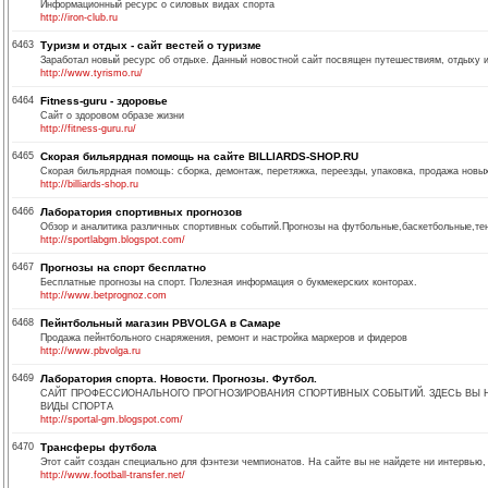
Информационный ресурс о силовых видах спорта
http://iron-club.ru
6463
Туризм и отдых - сайт вестей о туризме
Заработал новый ресурс об отдыхе. Данный новостной сайт посвящен путешествиям, отдыху и 
http://www.tyrismo.ru/
6464
Fitness-guru - здоровье
Сайт о здоровом образе жизни
http://fitness-guru.ru/
6465
Скорая бильярдная помощь на сайте BILLIARDS-SHOP.RU
Скорая бильярдная помощь: сборка, демонтаж, перетяжка, переезды, упаковка, продажа новы
http://billiards-shop.ru
6466
Лаборатория спортивных прогнозов
Обзор и аналитика различных спортивных событий.Прогнозы на футбольные,баскетбольные,тен
http://sportlabgm.blogspot.com/
6467
Прогнозы на спорт бесплатно
Бесплатные прогнозы на спорт. Полезная информация о букмекерских конторах.
http://www.betprognoz.com
6468
Пейнтбольный магазин PBVOLGA в Самаре
Продажа пейнтбольного снаряжения, ремонт и настройка маркеров и фидеров
http://www.pbvolga.ru
6469
Лаборатория спорта. Новости. Прогнозы. Футбол.
САЙТ ПРОФЕССИОНАЛЬНОГО ПРОГНОЗИРОВАНИЯ СПОРТИВНЫХ СОБЫТИЙ. ЗДЕСЬ ВЫ НА
ВИДЫ СПОРТА
http://sportal-gm.blogspot.com/
6470
Трансферы футбола
Этот сайт создан специально для фэнтези чемпионатов. На сайте вы не найдете ни интервью,
http://www.football-transfer.net/