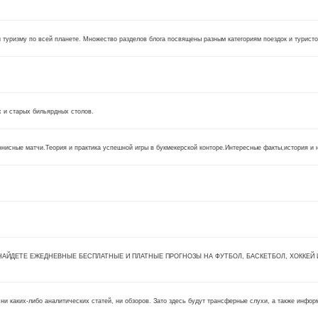
туризму по всей планете. Множество разделов блога посвящены разным категориям поездок и туристов
х и старых бильярдных столов.
нисные матчи.Теория и практика успешной игры в букмекерской конторе.Интересные факты,история и 
ЙДЕТЕ ЕЖЕДНЕВНЫЕ БЕСПЛАТНЫЕ И ПЛАТНЫЕ ПРОГНОЗЫ НА ФУТБОЛ, БАСКЕТБОЛ, ХОККЕЙ 
 ни каких-либо аналитических статей, ни обзоров. Зато здесь будут трансферные слухи, а также инфо