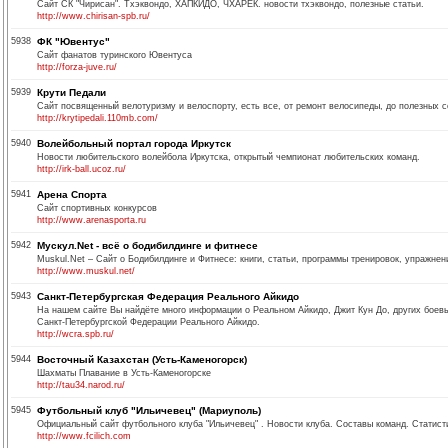
Сайт СК "Чирисан". Тхэквондо, ХАПКИДО, ЧХАРЕК. новости тхэквондо, полезные статьи.
http://www.chirisan-spb.ru/
5938
ФК "Ювентус"
Сайт фанатов туринского Ювентуса
http://forza-juve.ru/
5939
Крути Педали
Сайт посвященный велотуризму и велоспорту, есть все, от ремонт велосипеды, до полезных с
http://krytipedali.110mb.com/
5940
Волейбольный портал города Иркутск
Новости любительского волейбола Иркутска, открытый чемпионат любительских команд.
http://irk-ball.ucoz.ru/
5941
Арена Спорта
Сайт спортивных конкурсов
http://www.arenasporta.ru
5942
Мускул.Net - всё о бодибилдинге и фитнесе
Muskul.Net – Сайт о Бодибилдинге и Фитнесе: книги, статьи, программы тренировок, упражнен
http://www.muskul.net/
5943
Санкт-Петербургская Федерация Реального Айкидо
На нашем сайте Вы найдёте много информации о Реальном Айкидо, Джит Кун До, других боевы
Санкт-Петербургской Федерации Реального Айкидо.
http://wcra.spb.ru/
5944
Восточный Казахстан (Усть-Каменогорск)
Шахматы Плавание в Усть-Каменогорске
http://tau34.narod.ru/
5945
Футбольный клуб "Ильичевец" (Мариуполь)
Официальный сайт футбольного клуба "Ильичевец" . Новости клуба. Составы команд. Статист
http://www.fcilich.com