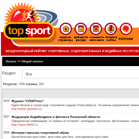
МЕЖДУНАРОДНЫЙ РЕЙТИНГ СПОРТИВНЫХ, ОЗДОРОВИТЕЛЬНЫХ И МЕДИЙНЫХ РЕСУРСОВ
Начало
>>
Общий каталог
Раздел:
Все
Ресурсов:
7305
страниц:
293
5926
Журнал "СПОРТmix"
Единственное в своем роде спортивное издание Новосибирска. Основные направления тематик
http://www.sportmix.su
5927
Федерация бодибилдинга и фитнеса Рязанской области
Официальная информация "из первых источников": календари, протоколы, фотогалереи, спорти
http://www.fbfr62.ru
5928
Интернет-магазин спортивной обуви
Баскетбольные кроссовки, кроссовки для бега, повседневные кроссовки