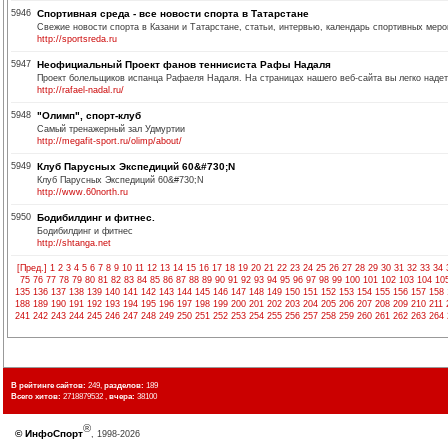
5946
Спортивная среда - все новости спорта в Татарстане
Свежие новости спорта в Казани и Татарстане, статьи, интервью, календарь спортивных мер
http://sportsreda.ru
5947
Неофициальный Проект фанов теннисиста Рафы Надаля
Проект болельщиков испанца Рафаеля Надаля. На страницах нашего веб-сайта вы легко над
http://rafael-nadal.ru/
5948
"Олимп", спорт-клуб
Самый тренажерный зал Удмуртии
http://megafit-sport.ru/olimp/about/
5949
Клуб Парусных Экспедиций 60&#730;N
Клуб Парусных Экспедиций 60&#730;N
http://www.60north.ru
5950
Бодибилдинг и фитнес.
Бодибилдинг и фитнес
http://shtanga.net
[Пред.]
1
2
3
4
5
6
7
8
9
10
11
12
13
14
15
16
17
18
19
20
21
22
23
24
25
26
27
28
29
30
31
32
33
34
75
76
77
78
79
80
81
82
83
84
85
86
87
88
89
90
91
92
93
94
95
96
97
98
99
100
101
102
103
104
10
135
136
137
138
139
140
141
142
143
144
145
146
147
148
149
150
151
152
153
154
155
156
157
158
188
189
190
191
192
193
194
195
196
197
198
199
200
201
202
203
204
205
206
207
208
209
210
211
241
242
243
244
245
246
247
248
249
250
251
252
253
254
255
256
257
258
259
260
261
262
263
264
В рейтинге сайтов:
249,
разделов:
189
Всего хитов:
2718879532 ,
вчера:
38100
®
©
ИнфоСпорт
, 1998-2026