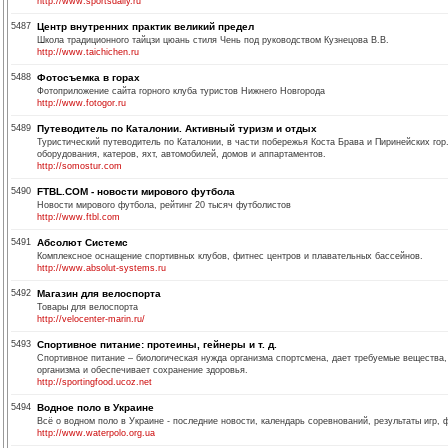
http://www.sportsdaily.ru
5487
Центр внутренних практик великий предел
Школа традиционного тайцзи цюань стиля Чень под руководством Кузнецова В.В.
http://www.taichichen.ru
5488
Фотосъемка в горах
Фотоприложение сайта горного клуба туристов Нижнего Новгорода
http://www.fotogor.ru
5489
Путеводитель по Каталонии. Активный туризм и отдых
Туристический путеводитель по Каталонии, в части побережья Коста Брава и Пиринейских гор
оборудования, катеров, яхт, автомобилей, домов и аппартаментов.
http://somostur.com
5490
FTBL.COM - новости мирового футбола
Новости мирового футбола, рейтинг 20 тысяч футболистов
http://www.ftbl.com
5491
Абсолют Системс
Комплексное оснащение спортивных клубов, фитнес центров и плавательных бассейнов.
http://www.absolut-systems.ru
5492
Магазин для велоспорта
Товары для велоспорта
http://velocenter-marin.ru/
5493
Спортивное питание: протеины, гейнеры и т. д.
Спортивное питание – биологическая нужда организма спортсмена, дает требуемые вещества
организма и обеспечивает сохранение здоровья.
http://sportingfood.ucoz.net
5494
Водное поло в Украине
Всё о водном поло в Украине - последние новости, календарь соревнований, результаты игр, 
http://www.waterpolo.org.ua