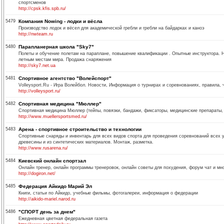
спортсменов
http://cpsk.kfis.spb.ru/
5479
Компания Nowing - лодки и вёсла
Производство лодок и вёсел для академической гребли и гребли на байдарках и каноэ
http://nwteam.ru
5480
Парапланерная школа "Sky7"
Полеты и обучение полетам на параплане, повышение квалификации . Опытные инструктора. 
летным местам мира. Продажа снаряжения
http://sky7.net.ua
5481
Спортивное агентство "Волейспорт"
Volleysport.Ru - Игра Волейбол. Новости, Информация о турнирах и соревнованиях, правила,
http://volleysport.ru/
5482
Спортивная медицина "Мюллер"
Спортивная медицина Мюллер (тейпы, повязки, бандажи, фиксаторы, медицинские препараты, 
http://www.muellersportsmed.ru/
5483
Арена - спортивное строительство и технологии
Спортивные снаряды и инвентарь для всех видов спорта для проведения соревнований всех 
древесины и из синтетических материалов. Монтаж, разметка.
http://www.rusarena.ru/
5484
Киевский онлайн спортзал
Онлайн тренер, онлайн программы тренеровок, онлайн советы для похудения, форум чат и мно
http://dogiron.net/
5485
Федерация Айкидо Марий Эл
Книги, статьи по Айкидо, учебные фильмы, фотогалереи, информация о федерации
http://aikido-mariel.narod.ru
5486
"СПОРТ день за днем"
Ежедневная цветная федеральная газета