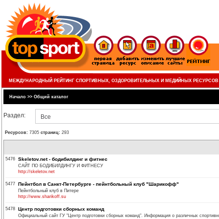
МЕЖДУНАРОДНЫЙ РЕЙТИНГ СПОРТИВНЫХ, ОЗДОРОВИТЕЛЬНЫХ И МЕДИЙНЫХ РЕСУРСОВ
Начало
>>
Общий каталог
Раздел:
Все
Ресурсов:
7305
страниц:
293
5476
Skeletov.net - бодибилдинг и фитнес
САЙТ ПО БОДИБИЛДИНГУ И ФИТНЕСУ
http://skeletov.net
5477
Пейнтбол в Санкт-Петербурге - пейнтбольный клуб "Шарикофф"
Пейнтбольный клуб в Питере
http://www.sharikoff.su
5478
Центр подготовки сборных команд
Официальный сайт ГУ "Центр подготовки сборных команд". Информация о различных спортивн