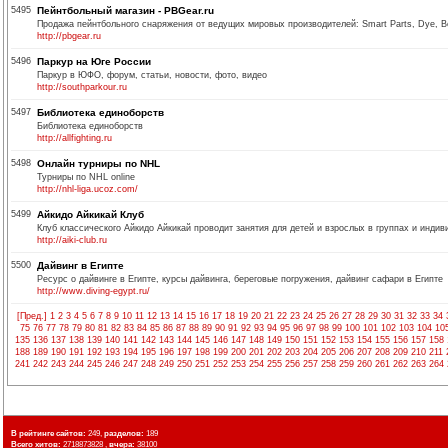
5495
Пейнтбольный магазин - PBGear.ru
Продажа пейнтбольного снаряжения от ведущих мировых производителей: Smart Parts, Dye, Bo
http://pbgear.ru
5496
Паркур на Юге России
Паркур в ЮФО, форум, статьи, новости, фото, видео
http://southparkour.ru
5497
Библиотека единоборств
Библиотека единоборств
http://allfighting.ru
5498
Онлайн турниры по NHL
Турниры по NHL online
http://nhl-liga.ucoz.com/
5499
Айкидо Айкикай Клуб
Клуб классического Айкидо Айкикай проводит занятия для детей и взрослых в группах и индив
http://aiki-club.ru
5500
Дайвинг в Египте
Ресурс о дайвинге в Египте, курсы дайвинга, береговые погружения, дайвинг сафари в Египте
http://www.diving-egypt.ru/
[Пред.]
1
2
3
4
5
6
7
8
9
10
11
12
13
14
15
16
17
18
19
20
21
22
23
24
25
26
27
28
29
30
31
32
33
34
75
76
77
78
79
80
81
82
83
84
85
86
87
88
89
90
91
92
93
94
95
96
97
98
99
100
101
102
103
104
10
135
136
137
138
139
140
141
142
143
144
145
146
147
148
149
150
151
152
153
154
155
156
157
158
188
189
190
191
192
193
194
195
196
197
198
199
200
201
202
203
204
205
206
207
208
209
210
211
241
242
243
244
245
246
247
248
249
250
251
252
253
254
255
256
257
258
259
260
261
262
263
264
В рейтинге сайтов:
249,
разделов:
189
Всего хитов:
2718873828 ,
вчера:
38100