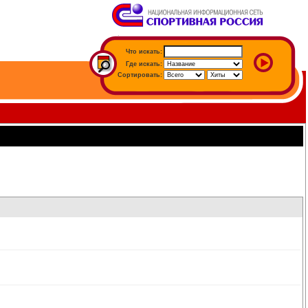
Что искать:
Где искать:
Сортировать: