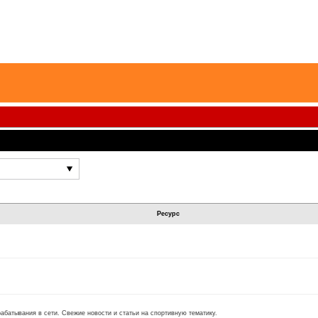
Ресурс
рабатывания в сети. Свежие новости и статьи на спортивную тематику.