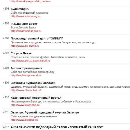
http://ototsky.mgn.ru/ski_centers
4304
Swimming.ru
Сайт, посвященный плаванию
http://www.swimming.ru
4305
Ф.К.Динамо Брест
Все о Динамо Брест
http://dinamobrest.dax.ru
4306
Производственный центр "ОЛИМП"
Производство и продажа татами, ковров борцовских, настилов и др.
http://www.pc-olymp.ru
4307
Спорт в Пензе
Спорт в Пензе, хоккей, футбол, баскетбол, волейбол, регби
http://www.penza-sport.narod.ru
4308
Англия: премьер-лига
Сайт про английскую премьер-лигу
http://england-pl.narod.ru
4309
Шахматы Курганской области
Шахматы Курганской области, шахматный юмор, виды шахмат, гостевая книга, шахматы Курган
http://www.chess.hut.ru/
4310
Красноярский спортивный портал
Информационный ресурс о спортивных событиях в Красноярске
http://www.krassport.ru
4311
Октопус. Русский подводный журнал Октопус
Сайт журнала о подводном плавании.
http://www.octopus.ru
4312
АКВАЛАНГ-СИТИ ПОДВОДНЫЙ САЛОН - ЛОХМАТЫЙ КАШАЛОТ