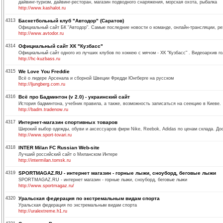
дайвинг-туризм, дайвинг-ресторан, магазин подводного снаряжения, морская охота, рыбалка
http://www.kashalot.ru
4313
Баскетбольный клуб "Автодор" (Саратов)
Официальный сайт БК "Автодор". Самые последние новости о команде, онлайн-трансляции, рез
http://www.avtodor.ru
4314
Официальный сайт ХК "Кузбасс"
Официальный сайт одного из лучших клубов по хоккею с мячом - ХК "Кузбасс" . Видеоархив го
http://hc-kuzbass.ru
4315
We Love You Freddie
Всё о лидере Арсенала и сборной Швеции Фредди Юнгберге на русском
http://ljungberg.com.ru
4316
Всё про Бадминтон (v 2.0) - украинский сайт
История бадминтона, учебник правила, а также, возможность записаться на сеекцию в Киеве.
http://badm.tradenow.ru
4317
Интернет-магазин спортивных товаров
Широкий выбор одежды, обуви и аксессуаров фирм Nike, Reebok, Adidas по ценам склада. Дос
http://www.sport-tovari.ru
4318
INTER Milan FC Russian Web-site
Лучший российский сайт о Миланском Интере
http://intermilan.tomsk.ru
4319
SPORTMAGAZ.RU - интернет магазин - горные лыжи, сноуборд, беговые лыжи
SPORTMAGAZ.RU - интернет магазин - горные лыжи, сноуборд, беговые лыжи
http://www.sportmagaz.ru/
4320
Уральская федерация по экстремальным видам спорта
Уральская федерация по экстремальным видам спорта
http://uralextreme.h1.ru