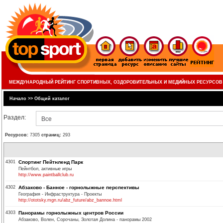
МЕЖДУНАРОДНЫЙ РЕЙТИНГ СПОРТИВНЫХ, ОЗДОРОВИТЕЛЬНЫХ И МЕДИЙНЫХ РЕСУРСОВ
Начало
>>
Общий каталог
Раздел:
Все
Ресурсов:
7305
страниц:
293
4301
Спортинг Пейтнленд Парк
Пейнтбол, активные игры
http://www.paintballclub.ru
4302
Абзаково - Банное - горнолыжные перспективы
География - Инфраструктура - Проекты
http://ototsky.mgn.ru/abz_future/abz_bannoe.html
4303
Панорамы горнолыжных центров России
Абзаково, Волен, Сорочаны, Золотая Долина - панорамы 2002