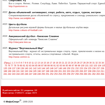
4321
Спортсмен. Ру
Все о спорте. Фитнес. Ролики. Сноуборд. Лыжи. Пейнтбол. Туризм. Парашютный спорт. Единоб
http://sportsmen.ru
4322
Доска объявлений: антиквариат, спорт, работа, авто, отдых, туризм, экстрем
Специализированная доска объявлений по спросу, предложению и секонду уникального снаряжен
http://www.secondpilot.net
4323
Цвета футбола
Детальные рисунки игровой формы больших и малых футбольных клубов мира
http://www.colours-of-football.com
4324
Американский футбол - Киевские Славяне
Официальный сайт команды "Киевские Славяне"
http://slavyane.kiev.ua
4325
Журнал "Вертикальный Мир"
Вертикальный Мир - журнал об экстремальных видах спорта, горах, приключениях и жизни на 
экстремального спорта, отчеты, анонсы спортивных событий. Форум.
http://www.vertmir.ru
[Пред.]
1
2
3
4
5
6
7
8
9
10
11
12
13
14
15
16
17
18
19
20
21
22
23
24
25
26
27
28
29
30
31
32
33
34
75
76
77
78
79
80
81
82
83
84
85
86
87
88
89
90
91
92
93
94
95
96
97
98
99
100
101
102
103
104
10
135
136
137
138
139
140
141
142
143
144
145
146
147
148
149
150
151
152
153
154
155
156
157
158
188
189
190
191
192
193
194
195
196
197
198
199
200
201
202
203
204
205
206
207
208
209
210
211
241
242
243
244
245
246
247
248
249
250
251
252
253
254
255
256
257
258
259
260
261
262
263
264
В рейтинге сайтов:
261,
разделов:
189
Всего хитов:
2718902271 ,
вчера:
35074
®
©
ИнфоСпорт
, 1998-2026