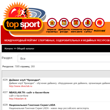
МЕЖДУНАРОДНЫЙ РЕЙТИНГ СПОРТИВНЫХ, ОЗДОРОВИТЕЛЬНЫХ И МЕДИЙНЫХ РЕСУРСОВ
Начало
>>
Общий каталог
Раздел:
Все
Ресурсов:
7305
страниц:
293
4226
Дайвинг клуб "Крокодил".
Дайвинг клуб "Крокодил" - обучение дайвингу, оборудование для дайвинга, организация дайвин
http://www.diveclub.ru
4227
NBASLAM.TK- сайт о баскетболе
сайт о баскетболе
http://nbaslam.tk
4228
Национальная Гоночная Серия LADA
Национальная Гоночная Серия LADA - новое лицо российского автоспорта.