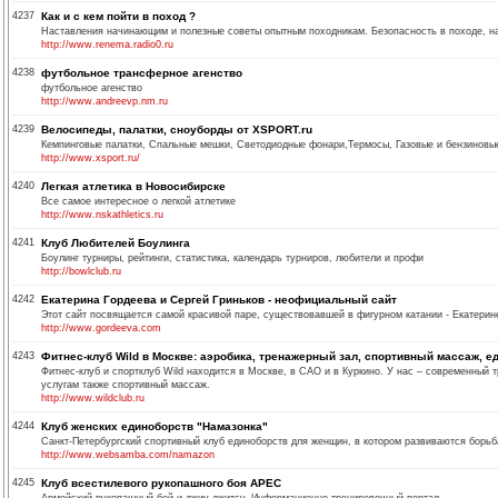
4237
Как и с кем пойти в поход ?
Наставления начинающим и полезные советы опытным походникам. Безопасность в походе, на
http://www.renema.radio0.ru
4238
футбольное трансферное агенство
футбольное агенство
http://www.andreevp.nm.ru
4239
Велосипеды, палатки, сноуборды от XSPORT.ru
Кемпинговые палатки, Спальные мешки, Светодиодные фонари,Термосы, Газовые и бензиновые
http://www.xsport.ru/
4240
Легкая атлетика в Новосибирске
Все самое интересное о легкой атлетике
http://www.nskathletics.ru
4241
Клуб Любителей Боулинга
Боулинг турниры, рейтинги, статистика, календарь турниров, любители и профи
http://bowlclub.ru
4242
Екатерина Гордеева и Сергей Гриньков - неофициальный сайт
Этот сайт посвящается самой красивой паре, существовавшей в фигурном катании - Екатерин
http://www.gordeeva.com
4243
Фитнес-клуб Wild в Москве: аэробика, тренажерный зал, спортивный массаж, е
Фитнес-клуб и спортклуб Wild находится в Москве, в САО и в Куркино. У нас – современный т
услугам также спортивный массаж.
http://www.wildclub.ru
4244
Клуб женских единоборств "Намазонка"
Cанкт-Петербургский спортивный клуб единоборств для женщин, в котором развиваются борьба s
http://www.websamba.com/namazon
4245
Клуб всестилевого рукопашного боя АРЕС