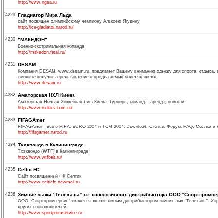
http://www.ngsa.ru
4229
Гладиатор Мира Льда
сайт посвящен олимпийскому чемпиону Алексею Ягудину
http://ice-gladiator.narod.ru/
4230
"МАКЕДОН"
Военно-экстримальная команда
http://makedon.fatal.ru/
4231
DESAM
Компания DESAM, www.desam.ru, предлагает Вашему вниманию одежду для спорта, отдыха, ра
сможете получить представление о предлагаемых моделях одежд
http://www.desam.ru
4232
Аматорская НХЛ Киева
Аматорская Ночная Хоккейная Лига Киева. Турниры, команды, аренда, новости.
http://www.nxlkiev.com.ua
4233
FIFAGAmer
FIFAGAmer - всё о FIFA, EURO 2004 и TCM 2004. Download, Статьи, Форум, FAQ, Ссылки и м
http://fifagamer.narod.ru
4234
Тхэквондо в Калининграде
Тхэквондо (WTF) в Калининграде
http://www.wtfbalt.ru/
4235
Celtic FC
Сайт посвященный ФК Селтик
http://www.celticfc.newmail.ru
4236
Зимние лыжи “Телеханы” от эксклюзивного дистрибьютора ООО “Спортпромсе
ООО “Спортпромсервис” является эксклюзивным дистрибьютором зимних лыж “Телеханы”. Хорош
других производителей.
http://www.sportpromservice.ru