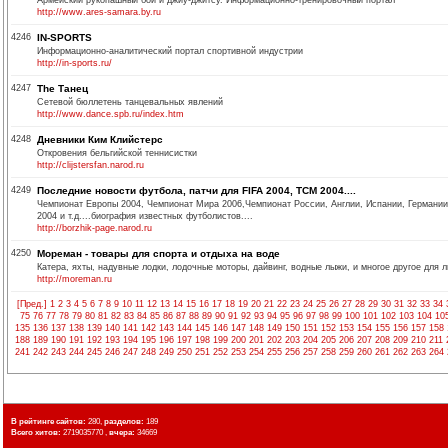
Армейский рукопашный бой и джиу-джитсу. Информационно-тренировочный портал
http://www.ares-samara.by.ru
4246
IN-SPORTS
Информационно-аналитический портал спортивной индустрии
http://in-sports.ru/
4247
The Танец
Сетевой бюллетень танцевальных явлений
http://www.dance.spb.ru/index.htm
4248
Дневники Ким Клийстерс
Откровения бельгийской теннисистки
http://clijstersfan.narod.ru
4249
Последние новости футбола, патчи для FIFA 2004, TCM 2004....
Чемпионат Европы 2004, Чемпионат Мира 2006,Чемпионат России, Англии, Испании, Германии, 
2004 и т.д....биография известных футболистов....
http://borzhik-page.narod.ru
4250
Мореман - товары для спорта и отдыха на воде
Катера, яхты, надувные лодки, лодочные моторы, дайвинг, водные лыжи, и многое другое для 
http://moreman.ru
[Пред.]
1
2
3
4
5
6
7
8
9
10
11
12
13
14
15
16
17
18
19
20
21
22
23
24
25
26
27
28
29
30
31
32
33
34
75
76
77
78
79
80
81
82
83
84
85
86
87
88
89
90
91
92
93
94
95
96
97
98
99
100
101
102
103
104
10
135
136
137
138
139
140
141
142
143
144
145
146
147
148
149
150
151
152
153
154
155
156
157
158
188
189
190
191
192
193
194
195
196
197
198
199
200
201
202
203
204
205
206
207
208
209
210
211
241
242
243
244
245
246
247
248
249
250
251
252
253
254
255
256
257
258
259
260
261
262
263
264
В рейтинге сайтов:
280,
разделов:
189
Всего хитов:
2719035770 ,
вчера:
34669