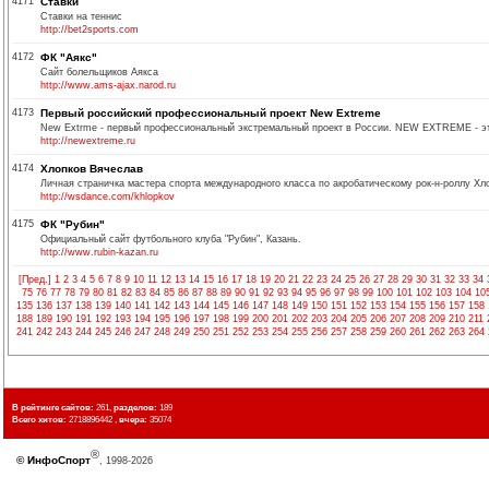
4171
Ставки
Ставки на теннис
http://bet2sports.com
4172
ФК "Аякс"
Сайт болельщиков Аякса
http://www.ams-ajax.narod.ru
4173
Первый российский профессиональный проект New Extreme
New Extrme - первый профессиональный экстремальный проект в России. NEW EXTREME - это
http://newextreme.ru
4174
Хлопков Вячеслав
Личная страничка мастера спорта международного класса по акробатическому рок-н-роллу Хл
http://wsdance.com/khlopkov
4175
ФК "Рубин"
Официальный сайт футбольного клуба "Рубин", Казань.
http://www.rubin-kazan.ru
[Пред.]
1
2
3
4
5
6
7
8
9
10
11
12
13
14
15
16
17
18
19
20
21
22
23
24
25
26
27
28
29
30
31
32
33
34
75
76
77
78
79
80
81
82
83
84
85
86
87
88
89
90
91
92
93
94
95
96
97
98
99
100
101
102
103
104
10
135
136
137
138
139
140
141
142
143
144
145
146
147
148
149
150
151
152
153
154
155
156
157
158
188
189
190
191
192
193
194
195
196
197
198
199
200
201
202
203
204
205
206
207
208
209
210
211
241
242
243
244
245
246
247
248
249
250
251
252
253
254
255
256
257
258
259
260
261
262
263
264
В рейтинге сайтов:
261,
разделов:
189
Всего хитов:
2718896442 ,
вчера:
35074
®
©
ИнфоСпорт
, 1998-2026