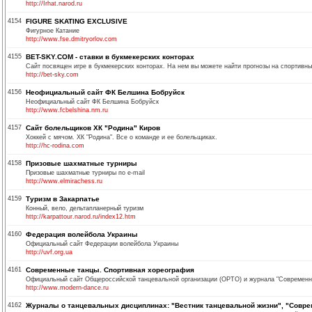
http://Irhat.narod.ru
4154
FIGURE SKATING EXCLUSIVE
Фигурное Катание
http://www.fse.dmitryorlov.com
4155
BET-SKY.COM - ставки в букмекерских конторах
Сайт посвящен игре в букмекерских конторах. На нем вы можете найти прогнозы на спортивные
http://bet-sky.com
4156
Неофициальный сайт ФК Белшина Бобруйск
Неофициальный сайт ФК Белшина Бобруйск
http://www.fcbelshina.nm.ru
4157
Сайт болельщиков ХК "Родина" Киров
Хоккей с мячом. ХК "Родина". Все о команде и ее болельщиках.
http://hc-rodina.com
4158
Призовые шахматные турниры
Призовые шахматные турниры по e-mail
http://www.elmirachess.ru
4159
Туризм в Закарпатье
Конный, вело, дельтапланерный туризм
http://karpattour.narod.ru/index12.htm
4160
Федерация волейбола Украины
Официальный сайт Федерации волейбола Украины
http://uvf.org.ua
4161
Современные танцы. Спортивная хореография
Официальный сайт Общероссийской танцевальной организации (ОРТО) и журнала "Современн
http://www.modern-dance.ru
4162
Журналы о танцевальных дисциплинах: "Вестник танцевальной жизни", "Совр