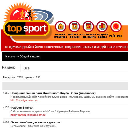
МЕЖДУНАРОДНЫЙ РЕЙТИНГ СПОРТИВНЫХ, ОЗДОРОВИТЕЛЬНЫХ И МЕДИЙНЫХ РЕСУРСОВ
Начало
>>
Общий каталог
Раздел:
Все
Ресурсов:
7305
страниц:
293
4151
Неофициальный сайт Хоккейного Клуба Волга (Ульяновск).
Неофициальный сайт Хоккейного Клуба Волга (Ульяновск). Здесь Вы сможете найти новости из
http://hcvolga.narod.ru
4152
Фабьен Бартез
Сайт о знаменитом вратаре МЮ и сб.Франции Фабьене Бартезе.
http://barthez.manutd.com.ru
4153
От веломобиля до часов курантов.
Веломобили - описание конструкций.