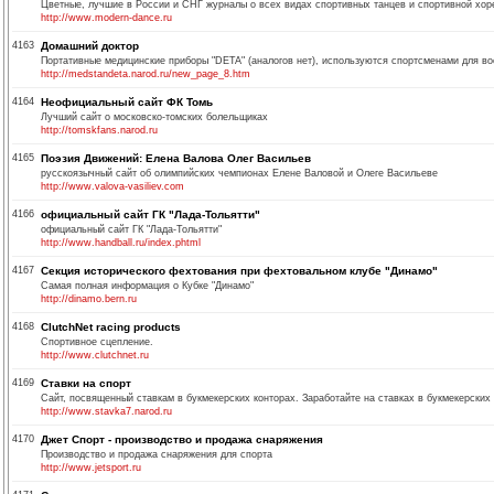
Цветные, лучшие в России и СНГ журналы о всех видах спортивных танцев и спортивной хор
http://www.modern-dance.ru
4163
Домашний доктор
Портативные медицинские приборы "DETA" (аналогов нет), используются спортсменами для во
http://medstandeta.narod.ru/new_page_8.htm
4164
Неофициальный сайт ФК Томь
Лучший сайт о московско-томских болельщиках
http://tomskfans.narod.ru
4165
Поэзия Движений: Елена Валова Олег Васильев
русскоязычный сайт об олимпийских чемпионах Елене Валовой и Олеге Васильеве
http://www.valova-vasiliev.com
4166
официальный сайт ГК "Лада-Тольятти"
официальный сайт ГК "Лада-Тольятти"
http://www.handball.ru/index.phtml
4167
Секция исторического фехтования при фехтовальном клубе "Динамо"
Самая полная информация о Кубке "Динамо"
http://dinamo.bern.ru
4168
ClutchNet racing products
Спортивное сцепление.
http://www.clutchnet.ru
4169
Ставки на спорт
Сайт, посвященный ставкам в букмекерских конторах. Заработайте на ставках в букмекерских 
http://www.stavka7.narod.ru
4170
Джет Спорт - производство и продажа снаряжения
Производство и продажа снаряжения для спорта
http://www.jetsport.ru