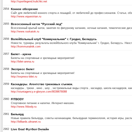
http://sportlegend.kulichki.net
2954
Конное обозрение
Сайт для любителей конного спорта и лошадей, от любителей до профессионалов. Статьи, об
http://www.equestrian.ru
2955
Всесезонный каток "Русский лед"
Всесезонный крытый каток, занятия по фигурному катанию, ночные катания, тематические диск
http://www.ruskatok.ru
2956
Волейбольный клуб "Коммунальник" г. Гродно, Беларусь
Новости, турниры, результаты волейбольного клуба "Коммунальник" г. Гродно, Беларусь. Нвос
http://kommunalnik.com
2957
Билет - арена
Билеты на спортивные и зрелищные мероприятия!
http://bilet-arena.ru
2958
Экспресс билет
Билеты на спортивные и зрелищные мероприятия!
http://express-bilet.ru
2959
Каскадеры. Агентство трюковых съемок.
каскадеры , трюки , кино , шоу , экстремальные виды спорта , каскадер, школа каскадеров, как
http://stuntagency.e-gloryon.com/8039676088
2960
FITBODY
Спортивное питание и напитки. Интернет-магазин.
http://www.fitbody.ru
2961
Бильярд
Новые правила бильярда, советы начинающим, бильярдная терминология, история игры, распис
http://billiards.ultranet.ru
2962
Live Goal Футбол Онлайн