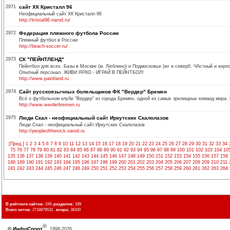
2971
сайт ХК Кристалл 96
Неофициальный сайт ХК Кристалл 96
http://kristal96.narod.ru/
2972
Федерация пляжного футбола России
Пляжный футбол в России
http://beach-soccer.ru/
2973
СК "ПЕЙНТЛЕНД"
Пейнтбол для всех. Базы в Москве (м. Люблино) и Подмосковье (юг и север0. ЧАстный и корп
Опытный персонал. ЖИВИ ЯРКО - ИГРАЙ В ПЕЙНТБОЛ!
http://www.paintland.ru
2974
Сайт русскоязычных болельщиков ФК "Вердер" Бремен
Всё о футбольном клубе "Вердер" из города Бремен, одной из самых зрелищных команд мира. 
http://www.werderbremen.ru
2975
Люди Скал - неофициальный сайт Иркутских Скалолазов
Люди Скал - неофициальный сайт Иркутских Скалолазов
http://peopleoftherock.narod.ru
[Пред.]
1
2
3
4
5
6
7
8
9
10
11
12
13
14
15
16
17
18
19
20
21
22
23
24
25
26
27
28
29
30
31
32
33
34
75
76
77
78
79
80
81
82
83
84
85
86
87
88
89
90
91
92
93
94
95
96
97
98
99
100
101
102
103
104
10
135
136
137
138
139
140
141
142
143
144
145
146
147
148
149
150
151
152
153
154
155
156
157
158
188
189
190
191
192
193
194
195
196
197
198
199
200
201
202
203
204
205
206
207
208
209
210
211
241
242
243
244
245
246
247
248
249
250
251
252
253
254
255
256
257
258
259
260
261
262
263
264
В рейтинге сайтов:
249,
разделов:
189
Всего хитов:
2718879532 ,
вчера:
38100
®
©
ИнфоСпорт
, 1998-2026