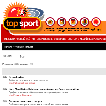
МЕЖДУНАРОДНЫЙ РЕЙТИНГ СПОРТИВНЫХ, ОЗДОРОВИТЕЛЬНЫХ И МЕДИЙНЫХ РЕСУРСОВ
Начало
>>
Общий каталог
Раздел:
Все
Ресурсов:
7305
страниц:
293
2951
Весь футбол
Таблицы, результаты, статьи, новости
http://allfootball.jino-net.ru/
2952
Hard Man/Status/Rubicon - российские клубные тренажёры
Профессиональное оборудование для тренажёрных залов
http://www.e-fitness.ru
2953
Легенды советского спорта
Сайт о выдающихся советских и российских спортсменах