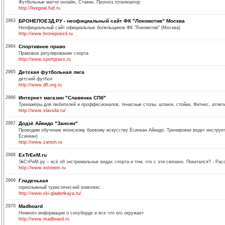
Футбольные матчи онлайн, Ставки, Прогноз,тотализатор
http://livegoal.fud.ru
2963
БРОНЕПОЕЗД.РУ - неофициальный сайт ФК "Локомотив" Москва
Неофициальный сайт официальных болельщиков ФК "Локомотив" (Москва)
http://www.bronepoezd.ru
2964
Спортивное право
Правовое регулирование спорта
http://www.sportpravo.ru
2965
Детская футбольная лига
детский футбол
http://www.dfl.org.ru
2966
Интернет магазин "Славянка СПб"
Тренажёры для любителей и проффесионалов, тенисные столы, штанги, стойки, Фитнес, атлетик
http://www.slavsila.ru/
2967
Додзё Айкидо "Зансин"
Проводим обучение японскому боевому искусству Ёсинкан Айкидо. Тренировки ведет инструкт
Ёсинкан)
http://www.zansin.ru
2968
ExTrEeM.ru
ЭкСтРиМ.ру – всё об экстремальных видах спорта и том, что с эти связано. Покатался? - Ра
http://www.extreem.ru
2969
Гладенькая
горнолыжный туристический комплекс
http://www.ski-gladenkaya.ru/
2970
Madboard
Немного информации о сноуборде и все что его окружает
http://www.madboard.ru