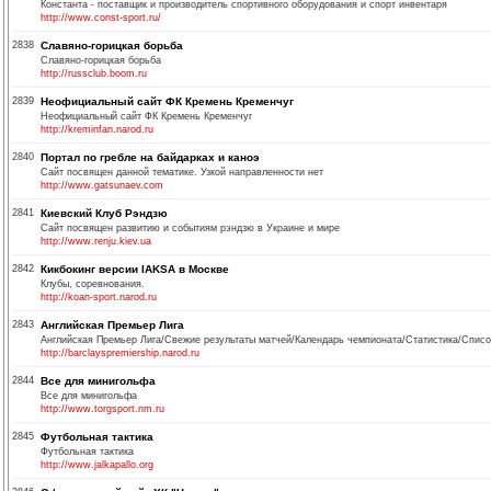
Константа - поставщик и производитель спортивного оборудования и спорт инвентаря
http://www.const-sport.ru/
2838
Славяно-горицкая борьба
Славяно-горицкая борьба
http://russclub.boom.ru
2839
Неофициальный сайт ФК Кремень Кременчуг
Неофициальный сайт ФК Кремень Кременчуг
http://kreminfan.narod.ru
2840
Портал по гребле на байдарках и каноэ
Сайт посвящен данной тематике. Узкой направленности нет
http://www.gatsunaev.com
2841
Киевский Клуб Рэндзю
Сайт посвящен развитию и событиям рэндзю в Украине и мире
http://www.renju.kiev.ua
2842
Кикбокинг версии IAKSA в Москве
Клубы, соревнования.
http://koan-sport.narod.ru
2843
Английская Премьер Лига
Английская Премьер Лига/Свежие результаты матчей/Календарь чемпионата/Статистика/Список
http://barclayspremiership.narod.ru
2844
Все для минигольфа
Все для минигольфа
http://www.torgsport.nm.ru
2845
Футбольная тактика
Футбольная тактика
http://www.jalkapallo.org