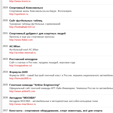
http://www.lvovni.ru
2829
Спортивный Комсомольск
Спортивная жизнь Комсомольска-на-Амуре. Фотогалерея.
http://sportkom.ru
2830
Сайт футбольных таблиц
Турнирные таблицы футбольных соревнований
http://footballtabl.h15.ru/
2831
Спортивный дайджест для азартных людей
Прогнозы и еще раз спортивные прогнозы
http://www.flobet.com
2832
AC.Milan
Футбольный клуб AC.Milan
http://acmilan.newmail.ru
2833
Ростовский ипподром
Сайт о скачках в Ростове, продажа лошадей, верховая езда
http://rosippodrom.ru/
2834
Формула-1600
Формула-1600 - самый быстрый гоночный класс в России, вершина национального автомобиль
http://formula1600.ru
2835
Гоночная команда "Artline Engineering"
Официальный сайт гоночной команды АРТ-Лайн Инжиниринг, Чемпиона России по автомобильн
http://www.artlinef3.com
2836
Автодром "МОСКВА"
Автодром МОСКВА - автомобильные и мотоциклетные шоссейно-кольцевые гонки
http://www.miachkovo.ru
2837
Константа - спортивное оборудование, спорт инвентарь, всё для спорта