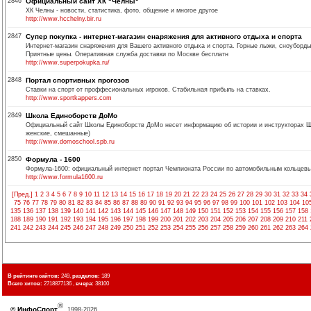
2846
Официальный сайт ХК "Челны"
ХК Челны - новости, статистика, фото, общение и многое другое
http://www.hcchelny.bir.ru
2847
Супер покупка - интернет-магазин снаряжения для активного отдыха и спорта
Интернет-магазин снаряжения для Вашего активного отдыха и спорта. Горные лыжи, сноуборды,
Приятные цены. Оперативная служба доставки по Москве бесплатн
http://www.superpokupka.ru/
2848
Портал спортивных прогозов
Ставки на спорт от проффесиональных игроков. Стабильная прибыль на ставках.
http://www.sportkappers.com
2849
Школа Единоборств ДоМо
Официальный сайт Школы Единоборств ДоМо несет информацию об истории и инструкторах Школы
женские, смешанные)
http://www.domoschool.spb.ru
2850
Формула - 1600
Формула-1600: официальный интернет портал Чемпионата России по автомобильным кольцевы
http://www.formula1600.ru
[Пред.]
1
2
3
4
5
6
7
8
9
10
11
12
13
14
15
16
17
18
19
20
21
22
23
24
25
26
27
28
29
30
31
32
33
34
75
76
77
78
79
80
81
82
83
84
85
86
87
88
89
90
91
92
93
94
95
96
97
98
99
100
101
102
103
104
10
135
136
137
138
139
140
141
142
143
144
145
146
147
148
149
150
151
152
153
154
155
156
157
158
188
189
190
191
192
193
194
195
196
197
198
199
200
201
202
203
204
205
206
207
208
209
210
211
241
242
243
244
245
246
247
248
249
250
251
252
253
254
255
256
257
258
259
260
261
262
263
264
В рейтинге сайтов:
249,
разделов:
189
Всего хитов:
2718877136 ,
вчера:
38100
®
©
ИнфоСпорт
, 1998-2026