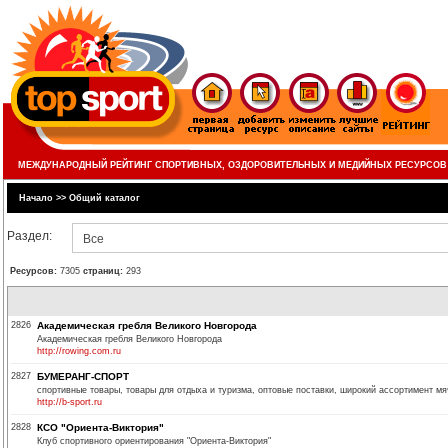
МЕЖДУНАРОДНЫЙ РЕЙТИНГ СПОРТИВНЫХ, ОЗДОРОВИТЕЛЬНЫХ И МЕДИЙНЫХ РЕСУРСОВ
Начало
>>
Общий каталог
Раздел:
Все
Ресурсов:
7305
страниц:
293
2826
Академическая гребля Великого Новгорода
Академическая гребля Великого Новгорода
http://rowing.com.ru
2827
БУМЕРАНГ-СПОРТ
спортивные товары, товары для отдыха и туризма, оптовые поставки, широкий ассортимент мя
http://b-sport.ru
2828
КСО "Ориента-Виктория"
Клуб спортивного ориентирования "Ориента-Виктория"