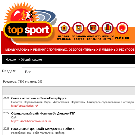
МЕЖДУНАРОДНЫЙ РЕЙТИНГ СПОРТИВНЫХ, ОЗДОРОВИТЕЛЬНЫХ И МЕДИЙНЫХ РЕСУРСОВ
Начало
>>
Общий каталог
Раздел:
Все
Ресурсов:
7305
страниц:
293
2526
Лёгкая атлетика в Санкт-Петербурге
Новости. Соревнования. Виды. Информация. Нормативы. Календарь соревнований. Партнеры 
http://spbathletics.ru/
2527
Офицальный сайт Фан-клуба Динамо-ТТГ
Сайт
http://Fanclubdinamoka.ucoz.ru
2528
Российский фан-сайт Магдалены Нойнер
Российский фан сайт Магдалены Нойнер