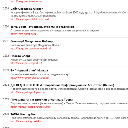
http://magdalenaneuner.ru
2529
Сайт Соколова Андрея
История футбола В футбол играли ещё в далёком 2500 году до н.э.? Футбольные мячи Футбол
УЕФА Кубок европейских чемпионов...
http://www.sportclub.io.com.ua/
2530
Terra-Sport - строительство мини-стадионов
Строительство мини-стадионов и универсальных спортивных площадок
http://terra-sport.com
2531
Фан-клуб Магдалены Нойнер
Российский фан-клуб Магдалены Нойнер
http://magdalena-neuner.narod.ru/
2532
Просто Спорт
Интернет-магазин спортивных товаров.
http://www.prostosport.ru/
2533
БК "Черный снег" Москва
Баскетбольный клуб с силой, возведенной в куб
http://www.snow-black.narod.ru
2534
Д З Ю Д О - П Р О Ф И. Спортивное Информационное Агентство (Пермь)
Новости единоборств со всего света. Фоторепортажи. Спорт в Перми. Все о дзюдо и дзюдоист
http://www.judo-profi.perm.ru
2535
Пауэрлифтинг и тяжелая атлетика в Твери
Пауэрлифтинг и штанга (тяжелая атлетика) в Твери. Тяжелая атлетика, пауэрлифтинг, силовые
http://tvertalift.narod.ru/index.html
2536
TAXI-2 Racing Team
Гоночная команда по автомобильным кольцевым гонкам. Серебряный призер RTCC 2006 класс
http://www.racing.taxi-2.ru