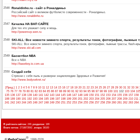
http://realm.my1.ru/
2546
Ronaldinho.ru - сайт о Роналдиньо
Российский сайт о великом футболисте современности - Роналдиньо.
http://www.ronaldinho.ru
2547
Качалка НА ВАП САЙТЕ
Для тех кто уважает силу и мощь.
http://powersvp.wen.ru
2548
SKI-ALL: Все новости зимнего спорта, результаты гонок, фотографии, лыжные т
SKI-ALL: Все новости зимнего спорта, результаты гонок, фотографии, лыжные трассы, flash-ир
http://www.ski-all.com
2549
Баскетбол NBA
Все о NBA
http://baseboy.io.com.ua
2550
Создай себя
Стряхни с себя пыль и разверни энциклопедию Здоровья и Развития!
http://www.bodysekret.ru/
[Пред.]
1
2
3
4
5
6
7
8
9
10
11
12
13
14
15
16
17
18
19
20
21
22
23
24
25
26
27
28
29
30
31
32
33
34
75
76
77
78
79
80
81
82
83
84
85
86
87
88
89
90
91
92
93
94
95
96
97
98
99
100
101
102
103
104
10
135
136
137
138
139
140
141
142
143
144
145
146
147
148
149
150
151
152
153
154
155
156
157
158
188
189
190
191
192
193
194
195
196
197
198
199
200
201
202
203
204
205
206
207
208
209
210
211
241
242
243
244
245
246
247
248
249
250
251
252
253
254
255
256
257
258
259
260
261
262
263
264
В рейтинге сайтов:
249,
разделов:
189
Всего хитов:
2718873592 ,
вчера:
38100
®
©
ИнфоСпорт
, 1998-2026