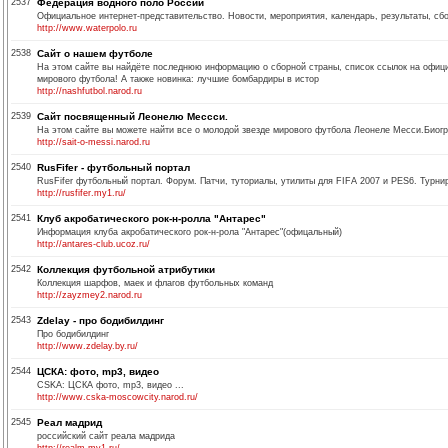
2537
Федерация водного поло России
Официальное интернет-представительство. Новости, мероприятия, календарь, результаты, сб
http://www.waterpolo.ru
2538
Сайт о нашем футболе
На этом сайте вы найдёте последнюю информацию о сборной страны, список ссылок на офици
мирового футбола! А также новинка: лучшие бомбардиры в истор
http://nashfutbol.narod.ru
2539
Сайт посвященный Леонелю Мессси.
На этом сайте вы можете найти все о молодой звезде мирового футбола Леонеле Месси.Биогр
http://sait-o-messi.narod.ru
2540
RusFifer - футбольный портал
RusFifer футбольный портал. Форум. Патчи, туториалы, утилиты для FIFA 2007 и PES6. Турнир
http://rusfifer.my1.ru/
2541
Клуб акробатического рок-н-ролла "Антарес"
Информация клуба акробатического рок-н-рола "Антарес"(офицальный)
http://antares-club.ucoz.ru/
2542
Коллекция футбольной атрибутики
Коллекция шарфов, маек и флагов футбольных команд
http://zayzmey2.narod.ru
2543
Zdelay - про бодибилдинг
Про бодибилдинг
http://www.zdelay.by.ru/
2544
ЦСКА: фото, mp3, видео
CSKA: ЦСКА фото, mp3, видео ...
http://www.cska-moscowcity.narod.ru/
2545
Реал мадрид
российский сайт реала мадрида