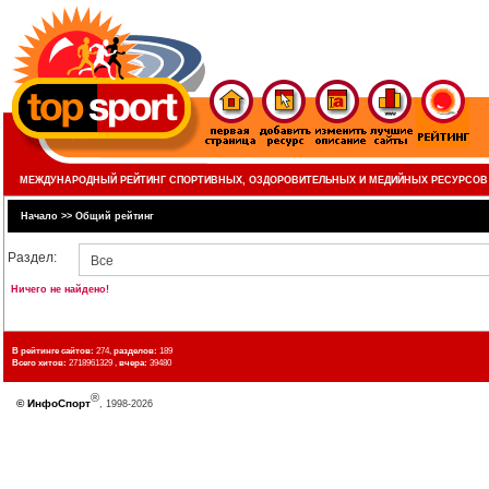
МЕЖДУНАРОДНЫЙ РЕЙТИНГ СПОРТИВНЫХ, ОЗДОРОВИТЕЛЬНЫХ И МЕДИЙНЫХ РЕСУРСОВ
Начало
>>
Общий рейтинг
Раздел:
Все
Ничего не найдено!
В рейтинге сайтов:
274,
разделов:
189
Всего хитов:
2718961329 ,
вчера:
39480
®
©
ИнфоСпорт
, 1998-2026