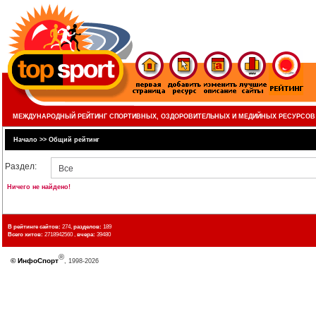
МЕЖДУНАРОДНЫЙ РЕЙТИНГ СПОРТИВНЫХ, ОЗДОРОВИТЕЛЬНЫХ И МЕДИЙНЫХ РЕСУРСОВ
Начало
>>
Общий рейтинг
Раздел:
Все
Ничего не найдено!
В рейтинге сайтов:
274,
разделов:
189
Всего хитов:
2718942560 ,
вчера:
39480
®
©
ИнфоСпорт
, 1998-2026